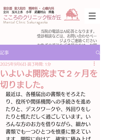
東京都 東大和市 精神科 ・ 心療内科
​立川 玉川上水 小平 武蔵村山 拝島
こころのクリニック桜が丘
Mental Clinic Sakuragaoka
​当院の電話はAI応答となります。
受診相談などは、お問い合わせペー
ジよりご連絡ください
​
お急ぎの受診をご希望の方は、お問
い合わせフォームに必要情報をご入
記事
力ください。
2025年9月6日
読了時間: 1分
いよいよ開院まで２ヶ月を
切りました。
最近は、各種届出の書類をそろえた
り、役所や関係機関への手続きを進め
たりと、デスクワークや、外回りをし
たりと慌ただしく過ごしています。い
ろんな方のお力を借りながら、細かい
書類でも一つひとつを慎重に整えてい
ます。開院に向けて、確実に積み上げ