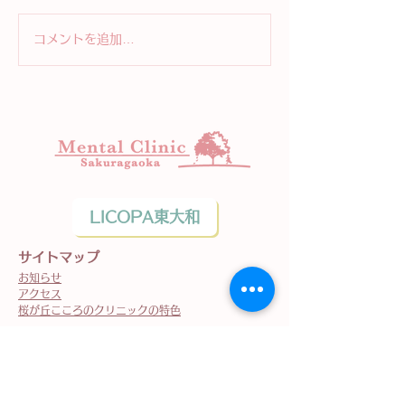
コメントを追加…
新しい入り口「セラピー
「考え方のクセ
から探す」ができました
くと、こころが
になる ── 認
（CBT）のはな
LICOPA東大和
サイトマップ
お知らせ
アクセス
桜が丘こころのクリニックの特色
初めての方へ
受診の流れ
初診時の持ち物・注意点
費用
申請できる制度