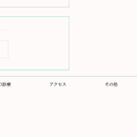
え方のクセ」に気づく
こころが少しラクになる
の診療
アクセス
その他
 認知行動療法（CBT）の
し