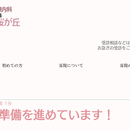
療内科
島
桜が丘
受診相談などは
​
お急ぎの受診を
初めての方
当院について
当院
: 1分
準備を進めています！