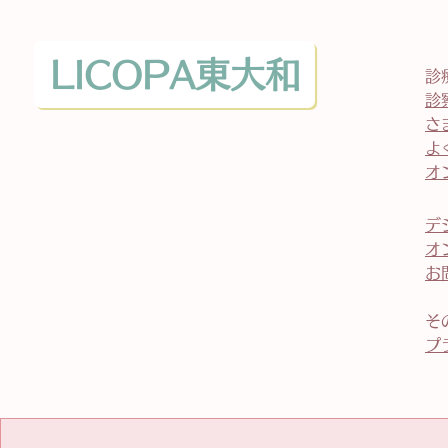
LICOPA東大和
診
診
さ
よ
​
​
オ
お
そ
プ