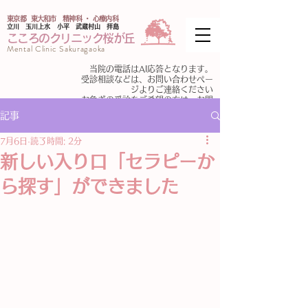
東京都 東大和市 精神科 ・ 心療内科
​立川 玉川上水 小平 武蔵村山 拝島
こころのクリニック桜が丘
Mental Clinic Sakuragaoka
​当院の電話はAI応答となります。
受診相談などは、お問い合わせペー
ジよりご連絡ください
​
お急ぎの受診をご希望の方は、お問
い合わせフォームに必要情報をご入
記事
力ください。
7月6日
読了時間: 2分
新しい入り口「セラピーか
ら探す」ができました