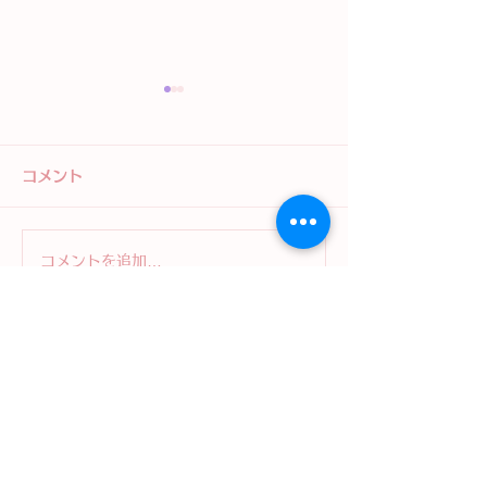
コメント
コメントを追加…
「考え方のクセ」に気づ
心の健康相談：
くと、こころが少しラク
ケアの重要性と
になる ── 認知行動療法
サポート方法
（CBT）のはなし
LICOPA東大和