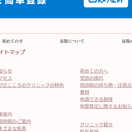
初めての方
当院について
当院
イトマップ
知らせ
初めての方へ
クセス
受診の流れ
が丘こころのクリニックの特色
初診時の持ち物・注意点
費用
申請できる制度
​加算算定に関するお知
療案内
察時間のご案内
クリニック紹介
まざまな疾患
院長挨拶