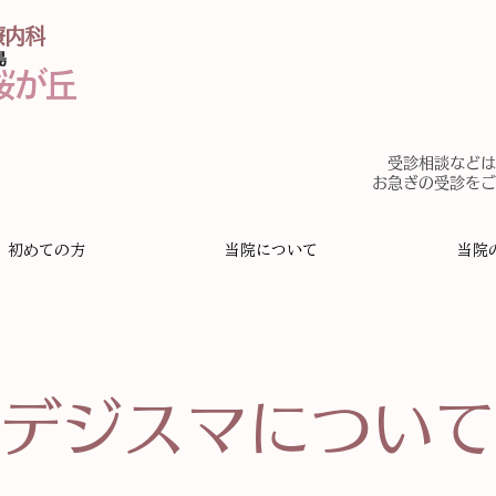
療内科
島
桜が丘
受診相談などは
​
お急ぎの受診を
初めての方
当院について
当院
デジスマについて