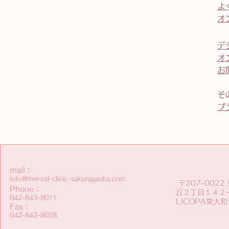
よ
​
​
オ
お
そ
プ
mail：
info@mental-clinic-sakuragaoka.com
〒207-002
Phone：
丘２丁目１４２
​042-843-8011
​LICOPA東大
Fax：
042-843-8028